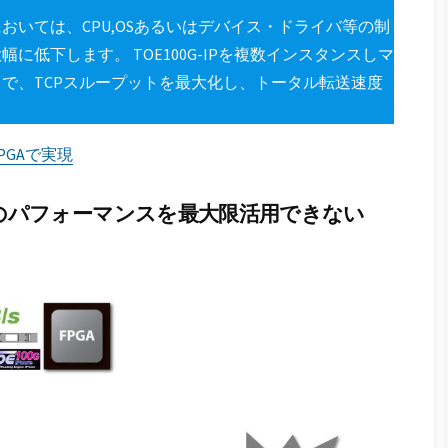
においては、CPU,OSあるいはデバイス・ドライバ等の制
低下します。 TOE100G-IPを複数インスタンスしマ
で、TCPスループットを最大化し、トータル転送速度
FPGAで実現
GbEのパフォーマンスを最大限活用できない