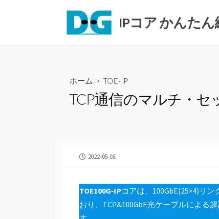
コ
ン
IPコア かんたん
テ
ン
ツ
へ
ホーム
>
TOE-IP
ス
キ
TCP通信のマルチ・セ
ッ
プ
公
2022-05-06
開
日
TOE100G-IP
コアは、100GbE(25×
おり、TCP&100GbE光ケーブルに
す。