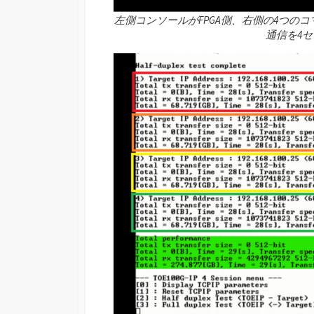
左側コンソールがFPGA側、右側の4つのコ
通信を4