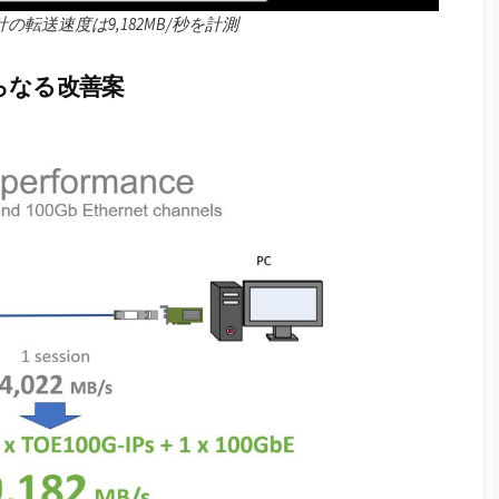
の転送速度は9,182MB/秒を計測
らなる改善案