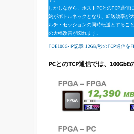
しかしながら、ホストPCとのTCP通信
約がボトルネックとなり、転送効率が大幅に
ルチ・セッションの同時転送とすること
の大幅改善が図れます。
TOE100G-IP記事: 12GB/秒のTCP通信を
PCとのTCP通信では、100