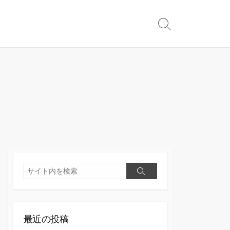
検
索
切
り
替
え
検
検
索
索
最近の投稿